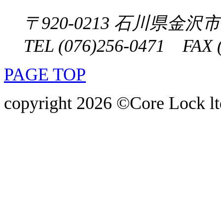
〒920-0213
石川県金沢市大
TEL (076)256-0471 FAX (
PAGE TOP
copyright 2026 ©Core Lock ltd.