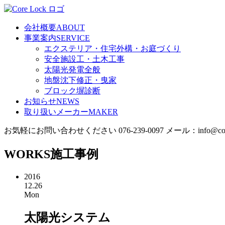
会社概要
ABOUT
事業案内
SERVICE
エクステリア・住宅外構・お庭づくり
安全施設工・土木工事
太陽光発電全般
地盤沈下修正・曳家
ブロック塀診断
お知らせ
NEWS
取り扱いメーカー
MAKER
お気軽にお問い合わせください
076-239-0097
メール：info@corel
WORKS
施工事例
2016
12.26
Mon
太陽光システム