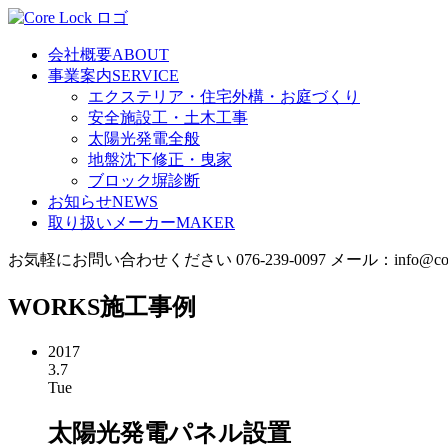
会社概要
ABOUT
事業案内
SERVICE
エクステリア・住宅外構・お庭づくり
安全施設工・土木工事
太陽光発電全般
地盤沈下修正・曳家
ブロック塀診断
お知らせ
NEWS
取り扱いメーカー
MAKER
お気軽にお問い合わせください
076-239-0097
メール：info@corel
WORKS
施工事例
2017
3.7
Tue
太陽光発電パネル設置