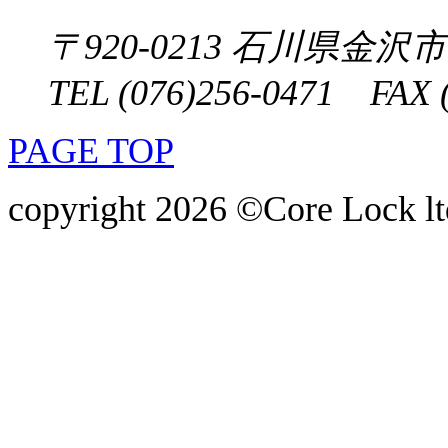
〒920-0213
石川県金沢市大
TEL (076)256-0471 FAX (
PAGE TOP
copyright 2026 ©Core Lock ltd.